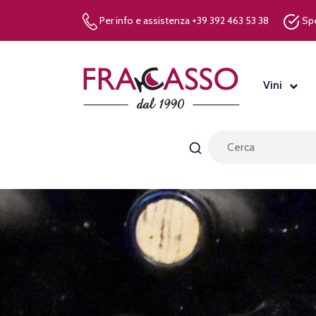
Per info e assistenza +39 392 463 53 38
Spe
Vini