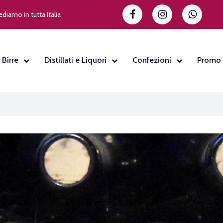
diamo in tutta Italia
Birre
Distillati e Liquori
Confezioni
Promo