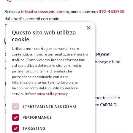
Scrivici a
info@fracassovini.com
oppure al numero
392-4635338
dal lunedì al venerdì con orario
×
08:00-12:30
/
15:00-19:00
.
Questo sito web utilizza
cookie
COSTI DI SPEDIZIONE
Utilizziamo i cookie per personalizzare
contenuti, annunci e per analizzare il nostro
GRATIS
per le consegne in Italia per ordini
sopra i 99,00€
,
traffico. Condividiamo inoltre informazioni
altrimenti il costo della consegna è di 7,90€. Per consegne fuori
sul tuo utilizzo del nostro sito con i nostri
dall'Italia ti invieremo un preventivo separato.
partner pubblicitari e di analisi che
potrebbero combinarle con altre
ACQUISTI SICURI
informazioni che hai fornito loro o che
hanno raccolto dal tuo utilizzo dei loro
servizi.
Informativa sulla privacy
I tuoi
acquisti
su fracassovini.com sono assolutamente sicuri e
garantiti al 100%. Nel checkout potrai pagare tramite
CARTA DI
STRETTAMENTE NECESSARI
CREDITO
.
PERFORMANCE
TARGETING