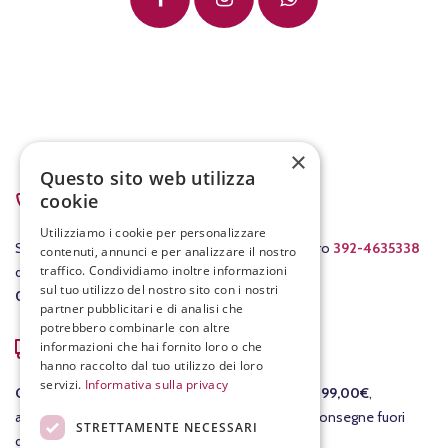
×
Questo sito web utilizza
PER ASSISTENZA
cookie
Utilizziamo i cookie per personalizzare
Scrivici a
info@fracassovini.com
oppure al numero
392-4635338
contenuti, annunci e per analizzare il nostro
traffico. Condividiamo inoltre informazioni
dal lunedì al venerdì con orario
sul tuo utilizzo del nostro sito con i nostri
08:00-12:30
/
15:00-19:00
.
partner pubblicitari e di analisi che
potrebbero combinarle con altre
COSTI DI SPEDIZIONE
informazioni che hai fornito loro o che
hanno raccolto dal tuo utilizzo dei loro
servizi.
Informativa sulla privacy
GRATIS
per le consegne in Italia per ordini
sopra i 99,00€
,
altrimenti il costo della consegna è di 7,90€. Per consegne fuori
STRETTAMENTE NECESSARI
dall'Italia ti invieremo un preventivo separato.