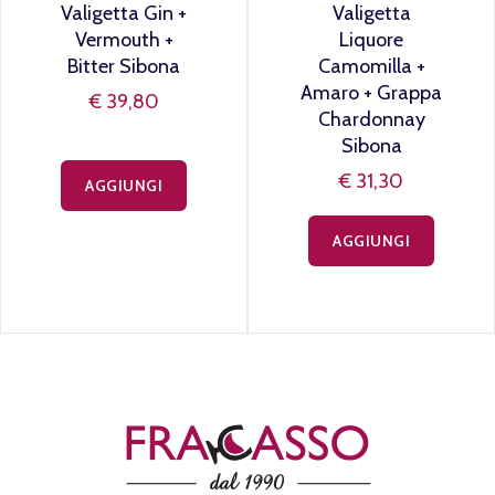
Valigetta Gin +
Valigetta
Vermouth +
Liquore
Bitter Sibona
Camomilla +
Amaro + Grappa
€ 39,80
Chardonnay
Sibona
€ 31,30
AGGIUNGI
AGGIUNGI