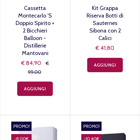
Cassetta
Kit Grappa
Montecarlo 'S
Riserva Botti di
Doppio Spirito +
Sauternes
2 Bicchieri
Sibona con 2
Balloon -
Calici
Distillerie
€ 41,80
Mantovani
€ 84,90
€
AGGIUNGI
99,00
AGGIUNGI
PROMO!
PROMO!
-8,00€
-10,40€