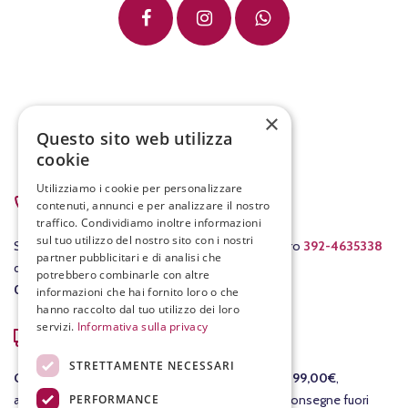
×
Questo sito web utilizza
cookie
Utilizziamo i cookie per personalizzare
PER ASSISTENZA
contenuti, annunci e per analizzare il nostro
traffico. Condividiamo inoltre informazioni
sul tuo utilizzo del nostro sito con i nostri
Scrivici a
info@fracassovini.com
oppure al numero
392-4635338
partner pubblicitari e di analisi che
dal lunedì al venerdì con orario
potrebbero combinarle con altre
08:00-12:30
/
15:00-19:00
.
informazioni che hai fornito loro o che
hanno raccolto dal tuo utilizzo dei loro
servizi.
Informativa sulla privacy
COSTI DI SPEDIZIONE
STRETTAMENTE NECESSARI
GRATIS
per le consegne in Italia per ordini
sopra i 99,00€
,
PERFORMANCE
altrimenti il costo della consegna è di 7,90€. Per consegne fuori