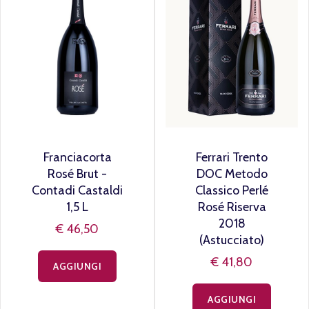
Franciacorta
Ferrari Trento
Rosé Brut -
DOC Metodo
Contadi Castaldi
Classico Perlé
1,5 L
Rosé Riserva
2018
€ 46,50
(Astucciato)
€ 41,80
AGGIUNGI
AGGIUNGI