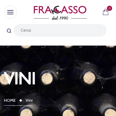
0
VINI
HOME
Vini