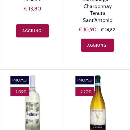
Chardonnay
€ 13,80
Tenuta
Sant'Antonio
€ 10,90
€ 14,82
AGGIUNGI
AGGIUNGI
PROMO!
PROMO!
-2,09€
-2,20€