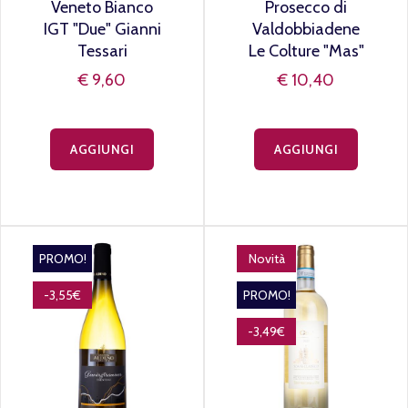
Veneto Bianco
Prosecco di
IGT "Due" Gianni
Valdobbiadene
Tessari
Le Colture "Mas"
€ 9,60
€ 10,40
AGGIUNGI
AGGIUNGI
PROMO!
Novità
-3,55€
PROMO!
-3,49€