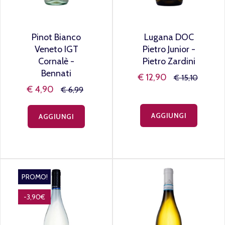
Pinot Bianco
Lugana DOC
Veneto IGT
Pietro Junior -
Cornalè -
Pietro Zardini
Bennati
€ 12,90
€ 15,10
€ 4,90
€ 6,99
AGGIUNGI
AGGIUNGI
PROMO!
-3,90€