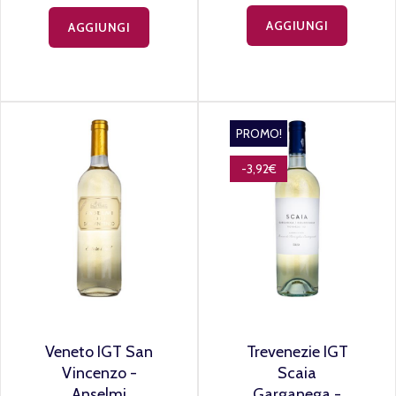
AGGIUNGI
AGGIUNGI
PROMO!
-3,92€
Veneto IGT San
Trevenezie IGT
Vincenzo -
Scaia
Anselmi
Garganega -