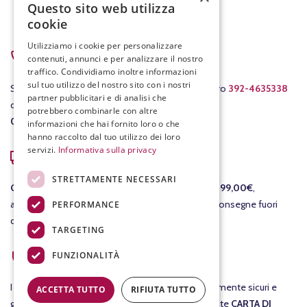
Questo sito web utilizza
cookie
Utilizziamo i cookie per personalizzare
contenuti, annunci e per analizzare il nostro
traffico. Condividiamo inoltre informazioni
sul tuo utilizzo del nostro sito con i nostri
partner pubblicitari e di analisi che
potrebbero combinarle con altre
informazioni che hai fornito loro o che
hanno raccolto dal tuo utilizzo dei loro
servizi.
Informativa sulla privacy
STRETTAMENTE NECESSARI
PERFORMANCE
PER ASSISTENZA
TARGETING
Scrivici a
info@fracassovini.com
oppure al numero
392-4635338
FUNZIONALITÀ
dal lunedì al venerdì con orario
08:00-12:30
/
15:00-19:00
.
ACCETTA TUTTO
RIFIUTA TUTTO