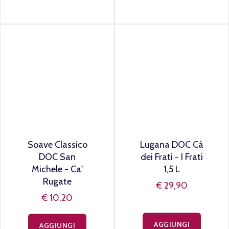
Bianco Frizzante
Sauvignon Villa
"Thelys" Torre
Moro Veneto IGT
dei Vescovi -
€ 7,50
Colli Vicentini
€ 5,15
AGGIUNGI
AGGIUNGI