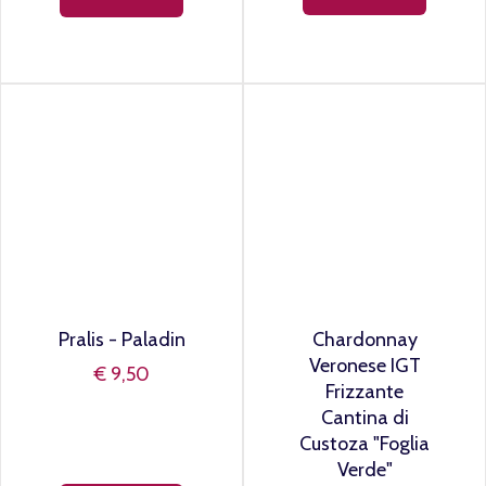
Soave Classico
Lugana DOC Cà
DOC San
dei Frati - I Frati
Michele - Ca'
1,5 L
Rugate
€ 29,90
€ 10,20
AGGIUNGI
AGGIUNGI