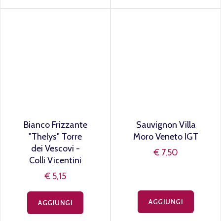
Traverso
Martagona -
Monviert
€ 10,95
€ 9,90
AGGIUNGI
AGGIUNGI