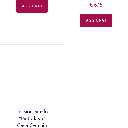
Pralis - Paladin
Chardonnay
Veronese IGT
€ 9,50
Frizzante
Cantina di
Custoza "Foglia
Verde"
€ 6,15
AGGIUNGI
AGGIUNGI