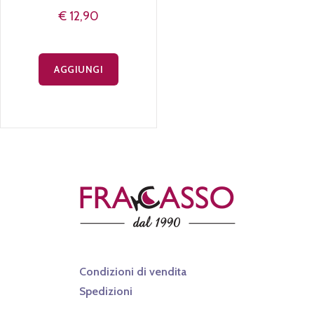
Lessini Durello
"Pietralava"
Casa Cecchin
€ 12,90
AGGIUNGI