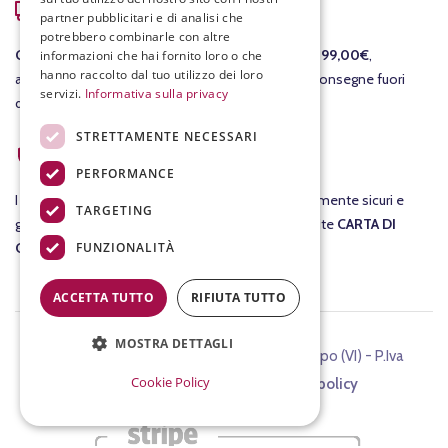
COSTI DI SPEDIZIONE
partner pubblicitari e di analisi che
potrebbero combinarle con altre
GRATIS
per le consegne in Italia per ordini
sopra i 99,00€
,
informazioni che hai fornito loro o che
hanno raccolto dal tuo utilizzo dei loro
altrimenti il costo della consegna è di 7,90€. Per consegne fuori
servizi.
Informativa sulla privacy
dall'Italia ti invieremo un preventivo separato.
STRETTAMENTE NECESSARI
ACQUISTI SICURI
PERFORMANCE
I tuoi
acquisti
su fracassovini.com sono assolutamente sicuri e
TARGETING
garantiti al 100%. Nel checkout potrai pagare tramite
CARTA DI
FUNZIONALITÀ
CREDITO
.
ACCETTA TUTTO
RIFIUTA TUTTO
MOSTRA DETTAGLI
©2024 FIASCHETTERIA FRACASSO, Chiampo (VI) - P.Iva
Cookie Policy
00899340244 -
Cookie e Privacy policy