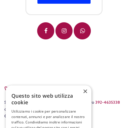
PER ASSISTENZA
×
Questo sito web utilizza
cookie
Scrivici a
info@fracassovini.com
oppure al numero
392-4635338
dal lunedì al venerdì con orario
Utilizziamo i cookie per personalizzare
08:00-12:30
/
15:00-19:00
.
contenuti, annunci e per analizzare il nostro
traffico. Condividiamo inoltre informazioni
sul tuo utilizzo del nostro sito con i nostri