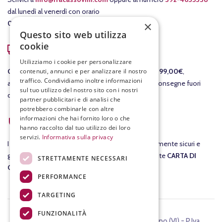
dal lunedì al venerdì con orario
×
08:00-12:30
/
15:00-19:00
.
Questo sito web utilizza
cookie
COSTI DI SPEDIZIONE
Utilizziamo i cookie per personalizzare
contenuti, annunci e per analizzare il nostro
GRATIS
per le consegne in Italia per ordini
sopra i 99,00€
,
traffico. Condividiamo inoltre informazioni
altrimenti il costo della consegna è di 7,90€. Per consegne fuori
sul tuo utilizzo del nostro sito con i nostri
dall'Italia ti invieremo un preventivo separato.
partner pubblicitari e di analisi che
potrebbero combinarle con altre
ACQUISTI SICURI
informazioni che hai fornito loro o che
hanno raccolto dal tuo utilizzo dei loro
servizi.
Informativa sulla privacy
I tuoi
acquisti
su fracassovini.com sono assolutamente sicuri e
garantiti al 100%. Nel checkout potrai pagare tramite
CARTA DI
STRETTAMENTE NECESSARI
CREDITO
.
PERFORMANCE
TARGETING
FUNZIONALITÀ
©2024 FIASCHETTERIA FRACASSO, Chiampo (VI) - P.Iva