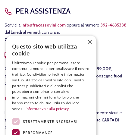
PER ASSISTENZA
Scrivici a
info@fracassovini.com
oppure al numero
392-4635338
dal lunedì al venerdì con orario
×
08:00-12:30
/
15:00-19:00
.
Questo sito web utilizza
cookie
COSTI DI SPEDIZIONE
Utilizziamo i cookie per personalizzare
contenuti, annunci e per analizzare il nostro
GRATIS
per le consegne in Italia per ordini
sopra i 99,00€
,
traffico. Condividiamo inoltre informazioni
altrimenti il costo della consegna è di 7,90€. Per consegne fuori
sul tuo utilizzo del nostro sito con i nostri
dall'Italia ti invieremo un preventivo separato.
partner pubblicitari e di analisi che
potrebbero combinarle con altre
ACQUISTI SICURI
informazioni che hai fornito loro o che
hanno raccolto dal tuo utilizzo dei loro
servizi.
Informativa sulla privacy
I tuoi
acquisti
su fracassovini.com sono assolutamente sicuri e
garantiti al 100%. Nel checkout potrai pagare tramite
CARTA DI
STRETTAMENTE NECESSARI
CREDITO
.
PERFORMANCE