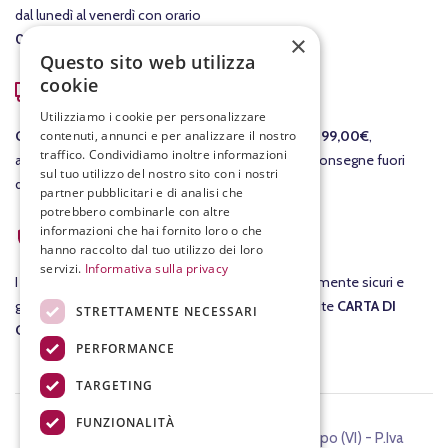
dal lunedì al venerdì con orario
×
08:00-12:30
/
15:00-19:00
.
Questo sito web utilizza
cookie
COSTI DI SPEDIZIONE
Utilizziamo i cookie per personalizzare
contenuti, annunci e per analizzare il nostro
GRATIS
per le consegne in Italia per ordini
sopra i 99,00€
,
traffico. Condividiamo inoltre informazioni
altrimenti il costo della consegna è di 7,90€. Per consegne fuori
sul tuo utilizzo del nostro sito con i nostri
dall'Italia ti invieremo un preventivo separato.
partner pubblicitari e di analisi che
potrebbero combinarle con altre
ACQUISTI SICURI
informazioni che hai fornito loro o che
hanno raccolto dal tuo utilizzo dei loro
servizi.
Informativa sulla privacy
I tuoi
acquisti
su fracassovini.com sono assolutamente sicuri e
garantiti al 100%. Nel checkout potrai pagare tramite
CARTA DI
STRETTAMENTE NECESSARI
CREDITO
.
PERFORMANCE
TARGETING
FUNZIONALITÀ
©2024 FIASCHETTERIA FRACASSO, Chiampo (VI) - P.Iva