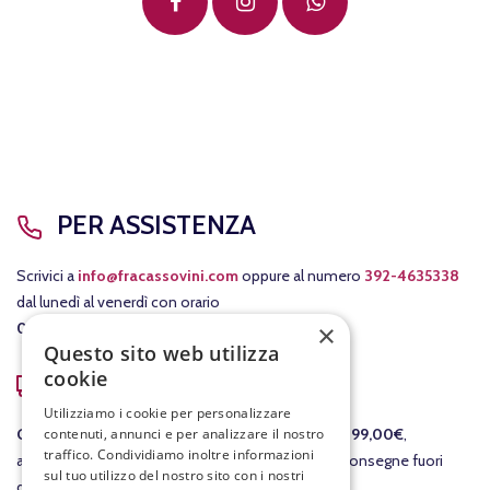
PER ASSISTENZA
Scrivici a
info@fracassovini.com
oppure al numero
392-4635338
dal lunedì al venerdì con orario
×
08:00-12:30
/
15:00-19:00
.
Questo sito web utilizza
cookie
COSTI DI SPEDIZIONE
Utilizziamo i cookie per personalizzare
contenuti, annunci e per analizzare il nostro
GRATIS
per le consegne in Italia per ordini
sopra i 99,00€
,
traffico. Condividiamo inoltre informazioni
altrimenti il costo della consegna è di 7,90€. Per consegne fuori
sul tuo utilizzo del nostro sito con i nostri
dall'Italia ti invieremo un preventivo separato.