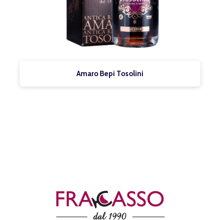
Amaro Bepi Tosolini
Vecchio Am