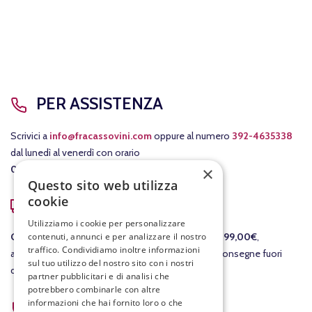
PER ASSISTENZA
Scrivici a
info@fracassovini.com
oppure al numero
392-4635338
dal lunedì al venerdì con orario
×
08:00-12:30
/
15:00-19:00
.
Questo sito web utilizza
cookie
COSTI DI SPEDIZIONE
Utilizziamo i cookie per personalizzare
contenuti, annunci e per analizzare il nostro
GRATIS
per le consegne in Italia per ordini
sopra i 99,00€
,
traffico. Condividiamo inoltre informazioni
altrimenti il costo della consegna è di 7,90€. Per consegne fuori
sul tuo utilizzo del nostro sito con i nostri
dall'Italia ti invieremo un preventivo separato.
partner pubblicitari e di analisi che
potrebbero combinarle con altre
ACQUISTI SICURI
informazioni che hai fornito loro o che