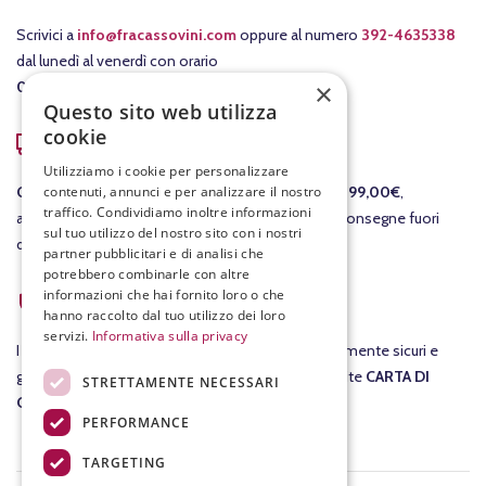
Scrivici a
info@fracassovini.com
oppure al numero
392-4635338
dal lunedì al venerdì con orario
×
08:00-12:30
/
15:00-19:00
.
Questo sito web utilizza
cookie
COSTI DI SPEDIZIONE
Utilizziamo i cookie per personalizzare
contenuti, annunci e per analizzare il nostro
GRATIS
per le consegne in Italia per ordini
sopra i 99,00€
,
traffico. Condividiamo inoltre informazioni
altrimenti il costo della consegna è di 7,90€. Per consegne fuori
sul tuo utilizzo del nostro sito con i nostri
dall'Italia ti invieremo un preventivo separato.
partner pubblicitari e di analisi che
potrebbero combinarle con altre
ACQUISTI SICURI
informazioni che hai fornito loro o che
hanno raccolto dal tuo utilizzo dei loro
servizi.
Informativa sulla privacy
I tuoi
acquisti
su fracassovini.com sono assolutamente sicuri e
garantiti al 100%. Nel checkout potrai pagare tramite
CARTA DI
STRETTAMENTE NECESSARI
CREDITO
.
PERFORMANCE
TARGETING