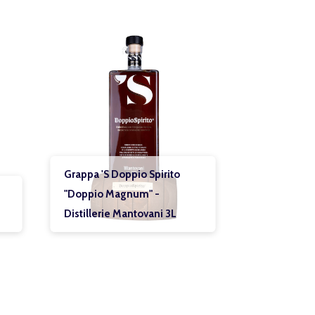
Grappa 'S Doppio Spirito
Grappa 'S Doppio Spirit
"Doppio Magnum" -
Princess Tower - Distille
Distillerie Mantovani 3L
Mantovani 1,5 L