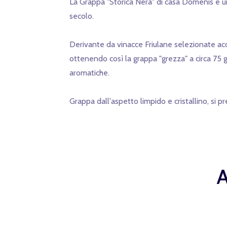
La Grappa "Storica Nera" di casa Domenis è una
secolo.
Derivante da vinacce Friulane selezionate ac
ottenendo così la grappa "grezza" a circa 75 
aromatiche.
Grappa dall'aspetto limpido e cristallino, si 
A