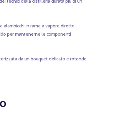
tecnici della distilleria durata più di un
 alambicchi in rame a vapore diretto,
 freddo per mantenerne le componenti
atterizzata da un bouquet delicato e rotondo.
ro