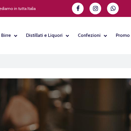
diamo in tutta Italia
Birre
Distillati e Liquori
Confezioni
Promo