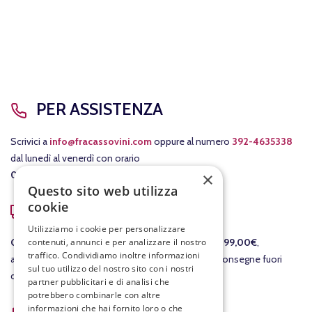
PER ASSISTENZA
Scrivici a
info@fracassovini.com
oppure al numero
392-4635338
dal lunedì al venerdì con orario
×
08:00-12:30
/
15:00-19:00
.
Questo sito web utilizza
cookie
COSTI DI SPEDIZIONE
Utilizziamo i cookie per personalizzare
contenuti, annunci e per analizzare il nostro
GRATIS
per le consegne in Italia per ordini
sopra i 99,00€
,
traffico. Condividiamo inoltre informazioni
altrimenti il costo della consegna è di 7,90€. Per consegne fuori
sul tuo utilizzo del nostro sito con i nostri
dall'Italia ti invieremo un preventivo separato.
partner pubblicitari e di analisi che
potrebbero combinarle con altre
ACQUISTI SICURI
informazioni che hai fornito loro o che