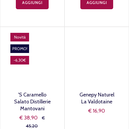
Amaro "Vaca
Anima Nera
Mora" Poli
Liquirizia
Marzadro
€ 15,90
€ 17,50
AGGIUNGI
AGGIUNGI
Novità
PROMO!
-6,30€