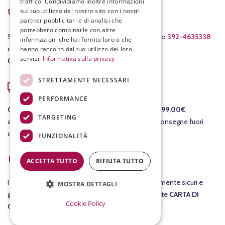
traffico. Condividiamo inoltre informazioni
sul tuo utilizzo del nostro sito con i nostri
partner pubblicitari e di analisi che
potrebbero combinarle con altre
informazioni che hai fornito loro o che
hanno raccolto dal tuo utilizzo dei loro
servizi.
Informativa sulla privacy
STRETTAMENTE NECESSARI
PERFORMANCE
PER ASSISTENZA
TARGETING
Scrivici a
info@fracassovini.com
oppure al numero
392-4635338
FUNZIONALITÀ
dal lunedì al venerdì con orario
08:00-12:30
/
15:00-19:00
.
ACCETTA TUTTO
RIFIUTA TUTTO
COSTI DI SPEDIZIONE
MOSTRA DETTAGLI
GRATIS
per le consegne in Italia per ordini
sopra i 99,00€
,
Cookie Policy
altrimenti il costo della consegna è di 7,90€. Per consegne fuori