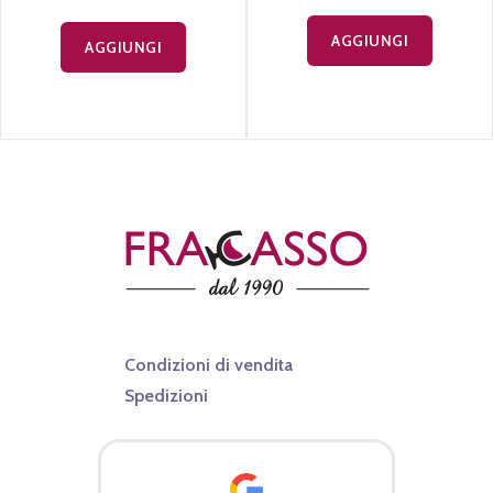
'S Caramello
Genepy Naturel
Salato Distillerie
La Valdotaine
Mantovani
€ 16,90
€ 38,90
€
45,20
AGGIUNGI
AGGIUNGI