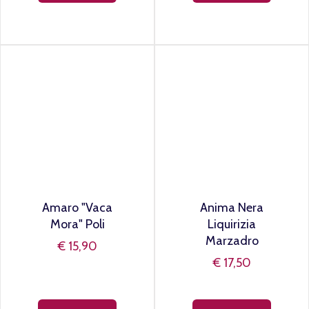
Mirto Zedda
Vecchio Amaro
Piras Rosso
del Capo "Red
Hot" Caffo
€ 14,50
€ 16,90
€ 19,50
€ 22,50
AGGIUNGI
AGGIUNGI