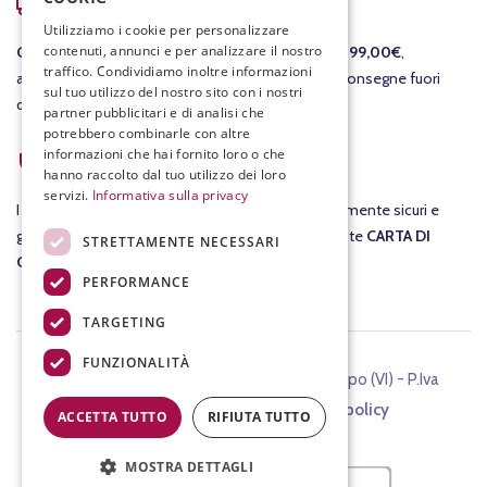
COSTI DI SPEDIZIONE
Utilizziamo i cookie per personalizzare
contenuti, annunci e per analizzare il nostro
GRATIS
per le consegne in Italia per ordini
sopra i 99,00€
,
traffico. Condividiamo inoltre informazioni
altrimenti il costo della consegna è di 7,90€. Per consegne fuori
sul tuo utilizzo del nostro sito con i nostri
dall'Italia ti invieremo un preventivo separato.
partner pubblicitari e di analisi che
potrebbero combinarle con altre
ACQUISTI SICURI
informazioni che hai fornito loro o che
hanno raccolto dal tuo utilizzo dei loro
servizi.
Informativa sulla privacy
I tuoi
acquisti
su fracassovini.com sono assolutamente sicuri e
garantiti al 100%. Nel checkout potrai pagare tramite
CARTA DI
STRETTAMENTE NECESSARI
CREDITO
.
PERFORMANCE
TARGETING
FUNZIONALITÀ
©2024 FIASCHETTERIA FRACASSO, Chiampo (VI) - P.Iva
00899340244 -
Cookie e Privacy policy
ACCETTA TUTTO
RIFIUTA TUTTO
MOSTRA DETTAGLI