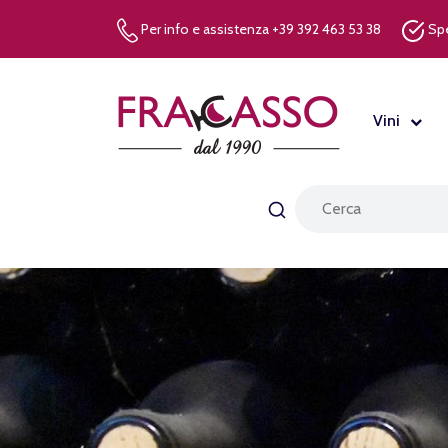
Per info e assistenza +39 392 463 53 38
Spe
Vini