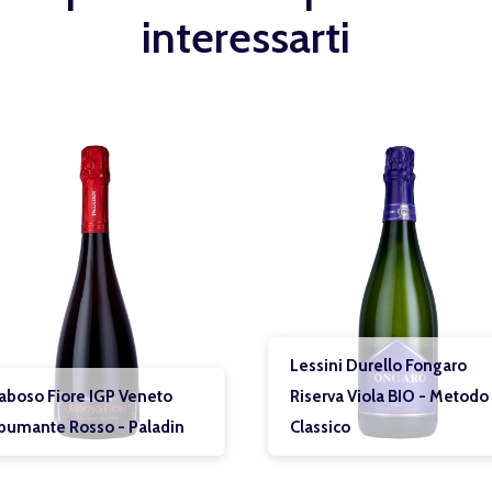
interessarti
Lessini Durello Fongaro
Riserva Viola BIO - Metodo
Prosecco Mi
Classico
di Rai Brut