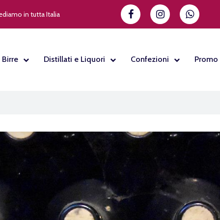
diamo in tutta Italia
Birre
Distillati e Liquori
Confezioni
Promo