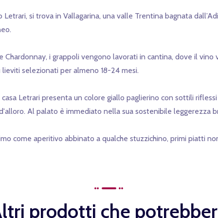
Letrari, si trova in Vallagarina, una valle Trentina bagnata dall’A
neo.
Chardonnay, i grappoli vengono lavorati in cantina, dove il vino 
lieviti selezionati per almeno 18-24 mesi.
asa Letrari presenta un colore giallo paglierino con sottili rifless
d'alloro. Al palato è immediato nella sua sostenibile leggerezza br
timo come aperitivo abbinato a qualche stuzzichino, primi piatti non
ltri prodotti che potrebbe