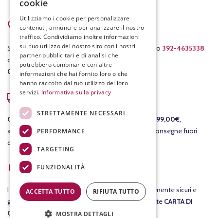
cookie
Utilizziamo i cookie per personalizzare
PER ASSISTENZA
contenuti, annunci e per analizzare il nostro
traffico. Condividiamo inoltre informazioni
sul tuo utilizzo del nostro sito con i nostri
Scrivici a
info@fracassovini.com
oppure al numero
392-4635338
partner pubblicitari e di analisi che
dal lunedì al venerdì con orario
potrebbero combinarle con altre
08:00-12:30
/
15:00-19:00
.
informazioni che hai fornito loro o che
hanno raccolto dal tuo utilizzo dei loro
servizi.
Informativa sulla privacy
COSTI DI SPEDIZIONE
STRETTAMENTE NECESSARI
GRATIS
per le consegne in Italia per ordini
sopra i 99,00€
,
altrimenti il costo della consegna è di 7,90€. Per consegne fuori
PERFORMANCE
dall'Italia ti invieremo un preventivo separato.
TARGETING
ACQUISTI SICURI
FUNZIONALITÀ
I tuoi
acquisti
su fracassovini.com sono assolutamente sicuri e
ACCETTA TUTTO
RIFIUTA TUTTO
garantiti al 100%. Nel checkout potrai pagare tramite
CARTA DI
CREDITO
.
MOSTRA DETTAGLI