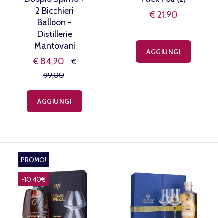
2 Bicchieri
€ 21,90
Balloon -
Distillerie
Mantovani
AGGIUNGI
€ 84,90
€
99,00
AGGIUNGI
PROMO!
-10,40€