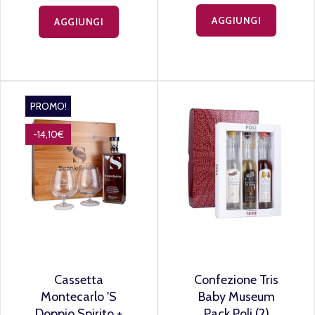
AGGIUNGI
AGGIUNGI
PROMO!
-14,10€
Cassetta
Confezione Tris
Montecarlo 'S
Baby Museum
Doppio Spirito +
Pack Poli (2)