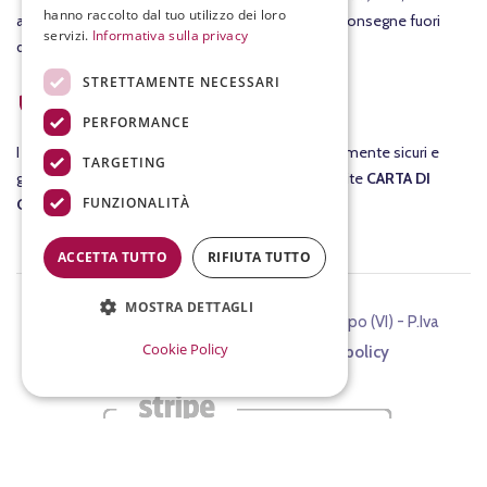
hanno raccolto dal tuo utilizzo dei loro
altrimenti il costo della consegna è di 7,90€. Per consegne fuori
servizi.
Informativa sulla privacy
dall'Italia ti invieremo un preventivo separato.
STRETTAMENTE NECESSARI
ACQUISTI SICURI
PERFORMANCE
I tuoi
acquisti
su fracassovini.com sono assolutamente sicuri e
TARGETING
garantiti al 100%. Nel checkout potrai pagare tramite
CARTA DI
FUNZIONALITÀ
CREDITO
.
ACCETTA TUTTO
RIFIUTA TUTTO
MOSTRA DETTAGLI
©2024 FIASCHETTERIA FRACASSO, Chiampo (VI) - P.Iva
Cookie Policy
00899340244 -
Cookie e Privacy policy