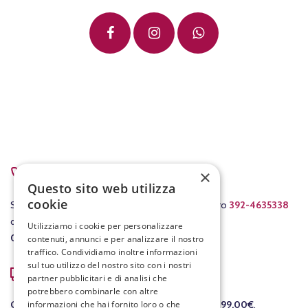
PER ASSISTENZA
×
Questo sito web utilizza
cookie
Scrivici a
info@fracassovini.com
oppure al numero
392-4635338
dal lunedì al venerdì con orario
Utilizziamo i cookie per personalizzare
08:00-12:30
/
15:00-19:00
.
contenuti, annunci e per analizzare il nostro
traffico. Condividiamo inoltre informazioni
sul tuo utilizzo del nostro sito con i nostri
COSTI DI SPEDIZIONE
partner pubblicitari e di analisi che
potrebbero combinarle con altre
informazioni che hai fornito loro o che
GRATIS
per le consegne in Italia per ordini
sopra i 99,00€
,