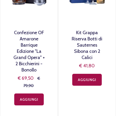
Confezione OF
Kit Grappa
Amarone
Riserva Botti di
Barrique
Sauternes
Edizione "La
Sibona con 2
Grand Opera" +
Calici
2 Bicchierini -
€ 41,80
Bonollo
€ 69,50
€
AGGIUNGI
79,90
AGGIUNGI